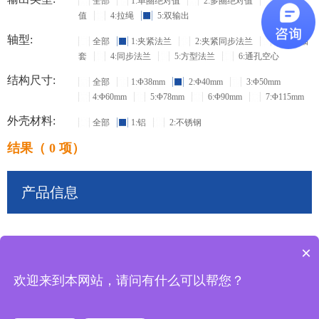
全部
1:单圈绝对值
2:多圈绝对值
3:增量
值
4:拉绳
5:双输出
轴型:
全部
1:夹紧法兰
2:夹紧同步法兰
3:盲孔轴
套
4:同步法兰
5:方型法兰
6:通孔空心
结构尺寸:
全部
1:Φ38mm
2:Φ40mm
3:Φ50mm
4:Φ60mm
5:Φ78mm
6:Φ90mm
7:Φ115mm
外壳材料:
全部
1:铝
2:不锈钢
结果（ 0 项）
产品信息
×
共
0
条记录
欢迎来到本网站，请问有什么可以帮您？