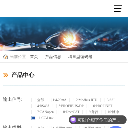
当前位置：
首页
-
产品信息
-
增量型编码器
产品中心
输出信号:
全部
1:4-20mA
2:Modbus RTU
3:SSI
4:RS485
5:PROFIBUS-DP
6:PROFINET
7:CANopen
8:EtherCAT
9:并行
10:脉冲
11:CC-Link
可以介绍下你们的产品么？
输出类型: