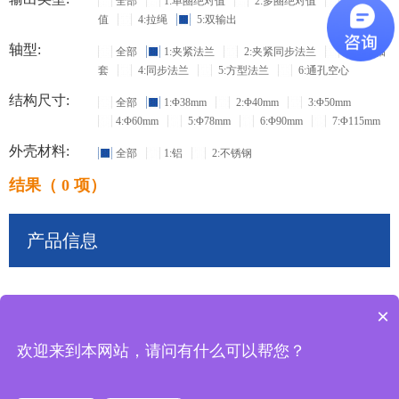
全部
1:单圈绝对值
2:多圈绝对值
3:增量
值
4:拉绳
5:双输出
轴型:
全部
1:夹紧法兰
2:夹紧同步法兰
3:盲孔轴
套
4:同步法兰
5:方型法兰
6:通孔空心
结构尺寸:
全部
1:Φ38mm
2:Φ40mm
3:Φ50mm
4:Φ60mm
5:Φ78mm
6:Φ90mm
7:Φ115mm
外壳材料:
全部
1:铝
2:不锈钢
结果（ 0 项）
产品信息
×
共
0
条记录
欢迎来到本网站，请问有什么可以帮您？