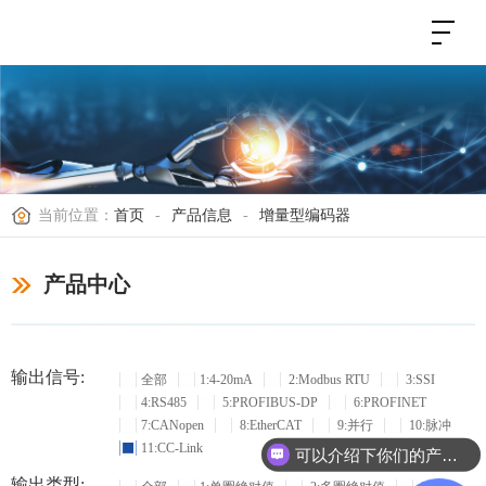
当前位置：
首页
-
产品信息
-
增量型编码器
产品中心
输出信号:
全部
1:4-20mA
2:Modbus RTU
3:SSI
4:RS485
5:PROFIBUS-DP
6:PROFINET
7:CANopen
8:EtherCAT
9:并行
10:脉冲
11:CC-Link
可以介绍下你们的产品么？
输出类型: