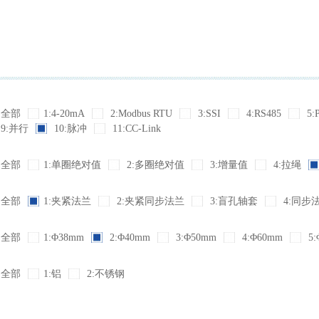
全部
1:4-20mA
2:Modbus RTU
3:SSI
4:RS485
5:
9:并行
10:脉冲
11:CC-Link
全部
1:单圈绝对值
2:多圈绝对值
3:增量值
4:拉绳
全部
1:夹紧法兰
2:夹紧同步法兰
3:盲孔轴套
4:同步
全部
1:Φ38mm
2:Φ40mm
3:Φ50mm
4:Φ60mm
5:
全部
1:铝
2:不锈钢