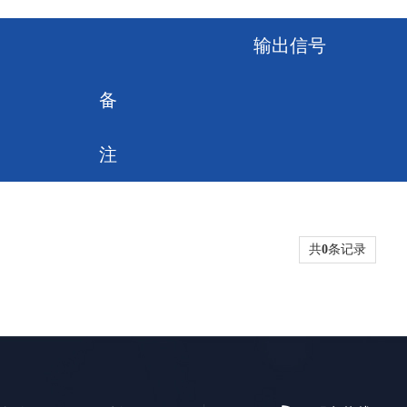
输出信号
备
注
共
0
条记录