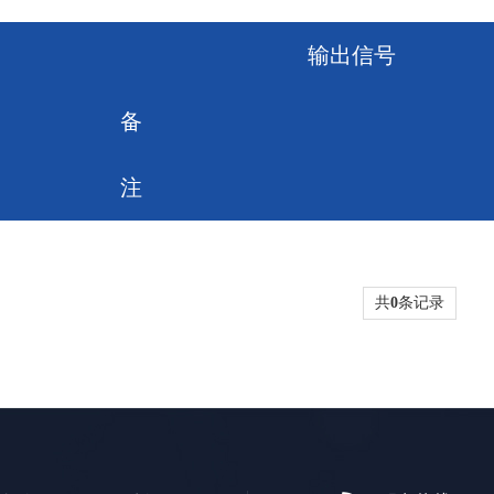
输出信号
备
注
共
0
条记录