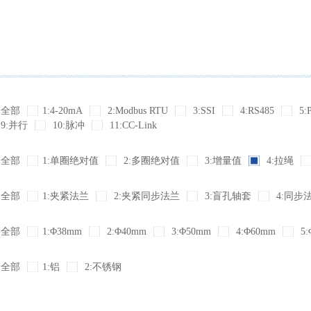
全部
1:4-20mA
2:Modbus RTU
3:SSI
4:RS485
5:
9:并行
10:脉冲
11:CC-Link
全部
1:单圈绝对值
2:多圈绝对值
3:增量值
4:拉绳
全部
1:夹紧法兰
2:夹紧同步法兰
3:盲孔轴套
4:同步
全部
1:Φ38mm
2:Φ40mm
3:Φ50mm
4:Φ60mm
5:
全部
1:铝
2:不锈钢