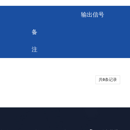
输出信号
备
注
共
0
条记录