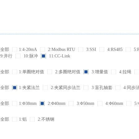
全部
1:4-20mA
2:Modbus RTU
3:SSI
4:RS485
5:
9:并行
10:脉冲
11:CC-Link
全部
1:单圈绝对值
2:多圈绝对值
3:增量值
4:拉绳
全部
1:夹紧法兰
2:夹紧同步法兰
3:盲孔轴套
4:同步
全部
1:Φ38mm
2:Φ40mm
3:Φ50mm
4:Φ60mm
5:
全部
1:铝
2:不锈钢