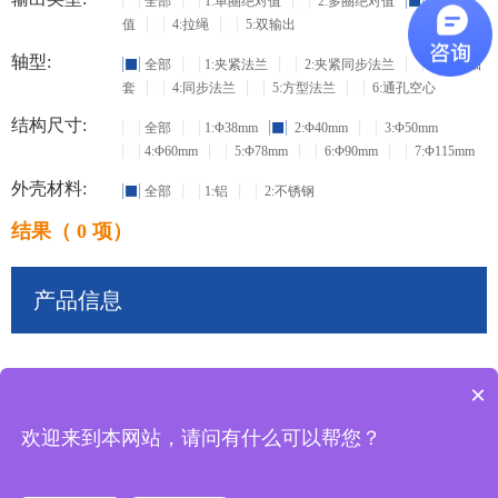
全部
1:单圈绝对值
2:多圈绝对值
3:增量
值
4:拉绳
5:双输出
轴型:
全部
1:夹紧法兰
2:夹紧同步法兰
3:盲孔轴
套
4:同步法兰
5:方型法兰
6:通孔空心
结构尺寸:
全部
1:Φ38mm
2:Φ40mm
3:Φ50mm
4:Φ60mm
5:Φ78mm
6:Φ90mm
7:Φ115mm
外壳材料:
全部
1:铝
2:不锈钢
结果（ 0 项）
产品信息
×
共
0
条记录
欢迎来到本网站，请问有什么可以帮您？