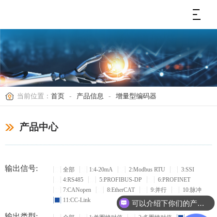
当前位置：
首页
-
产品信息
-
增量型编码器
产品中心
输出信号:
全部
1:4-20mA
2:Modbus RTU
3:SSI
4:RS485
5:PROFIBUS-DP
6:PROFINET
7:CANopen
8:EtherCAT
9:并行
10:脉冲
11:CC-Link
可以介绍下你们的产品么？
输出类型: