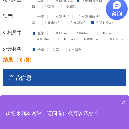
全部
1:单圈绝对值
2:多圈绝对值
3:增量
值
4:拉绳
5:双输出
轴型:
全部
1:夹紧法兰
2:夹紧同步法兰
3:盲孔轴
套
4:同步法兰
5:方型法兰
6:通孔空心
结构尺寸:
全部
1:Φ38mm
2:Φ40mm
3:Φ50mm
4:Φ60mm
5:Φ78mm
6:Φ90mm
7:Φ115mm
外壳材料:
全部
1:铝
2:不锈钢
结果（ 0 项）
产品信息
×
共
0
条记录
欢迎来到本网站，请问有什么可以帮您？