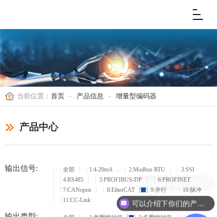
当前位置：
首页
-
产品信息
-
增量型编码器
产品中心
输出信号:
全部
1:4-20mA
2:Modbus RTU
3:SSI
4:RS485
5:PROFIBUS-DP
6:PROFINET
现在有优惠活动么？
7:CANopen
8:EtherCAT
9:并行
10:脉冲
11:CC-Link
可以介绍下你们的产品么？
输出类型: