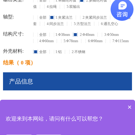
全部
1:单圈绝对值
2:多圈绝对值
3:增量
值
4:拉绳
5:双输出
轴型:
全部
1:夹紧法兰
2:夹紧同步法兰
3:盲孔轴
套
4:同步法兰
5:方型法兰
6:通孔空心
结构尺寸:
全部
1:Φ38mm
2:Φ40mm
3:Φ50mm
4:Φ60mm
5:Φ78mm
6:Φ90mm
7:Φ115mm
外壳材料:
全部
1:铝
2:不锈钢
结果（ 0 项）
产品信息
×
共
0
条记录
欢迎来到本网站，请问有什么可以帮您？