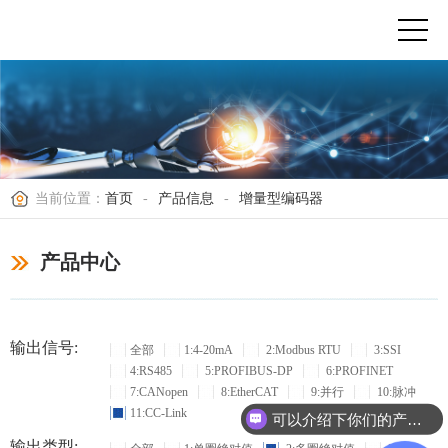
当前位置：
首页
-
产品信息
-
增量型编码器
产品中心
输出信号:
全部
1:4-20mA
2:Modbus RTU
3:SSI
4:RS485
5:PROFIBUS-DP
6:PROFINET
7:CANopen
8:EtherCAT
9:并行
10:脉冲
11:CC-Link
可以介绍下你们的产品么？
输出类型: