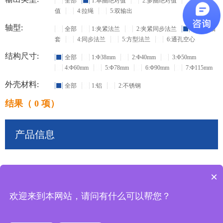
全部
1:单圈绝对值
2:多圈绝对值
3:增量
值
4:拉绳
5:双输出
轴型:
全部
1:夹紧法兰
2:夹紧同步法兰
3:盲孔轴
套
4:同步法兰
5:方型法兰
6:通孔空心
结构尺寸:
全部
1:Φ38mm
2:Φ40mm
3:Φ50mm
4:Φ60mm
5:Φ78mm
6:Φ90mm
7:Φ115mm
外壳材料:
全部
1:铝
2:不锈钢
结果（ 0 项）
产品信息
×
共
0
条记录
欢迎来到本网站，请问有什么可以帮您？