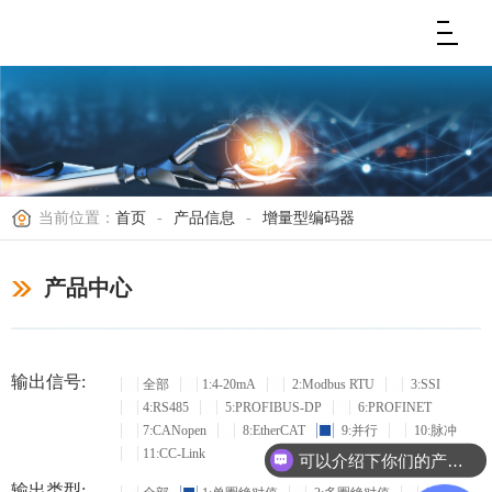
当前位置：
首页
-
产品信息
-
增量型编码器
产品中心
输出信号:
全部
1:4-20mA
2:Modbus RTU
3:SSI
4:RS485
5:PROFIBUS-DP
6:PROFINET
7:CANopen
8:EtherCAT
9:并行
10:脉冲
11:CC-Link
可以介绍下你们的产品么？
输出类型: