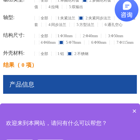
全部
1:单圈绝对值
2:多圈绝对值
3:增量
值
4:拉绳
5:双输出
轴型:
全部
1:夹紧法兰
2:夹紧同步法兰
3:盲孔轴
套
4:同步法兰
5:方型法兰
6:通孔空心
结构尺寸:
全部
1:Φ38mm
2:Φ40mm
3:Φ50mm
4:Φ60mm
5:Φ78mm
6:Φ90mm
7:Φ115mm
外壳材料:
全部
1:铝
2:不锈钢
结果（ 0 项）
产品信息
×
共
0
条记录
欢迎来到本网站，请问有什么可以帮您？