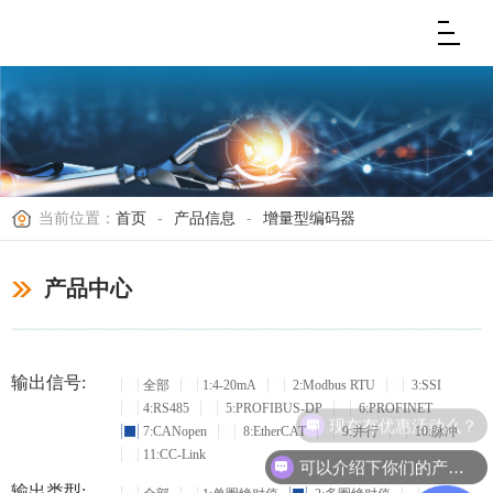
当前位置：
首页
-
产品信息
-
增量型编码器
产品中心
输出信号:
全部
1:4-20mA
2:Modbus RTU
3:SSI
4:RS485
5:PROFIBUS-DP
6:PROFINET
现在有优惠活动么？
7:CANopen
8:EtherCAT
9:并行
10:脉冲
11:CC-Link
可以介绍下你们的产品么？
输出类型: