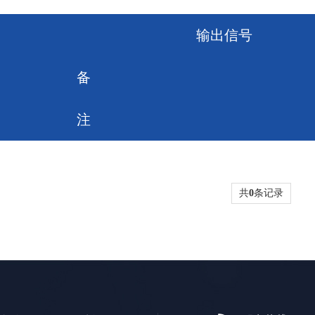
输出信号
备
注
共
0
条记录