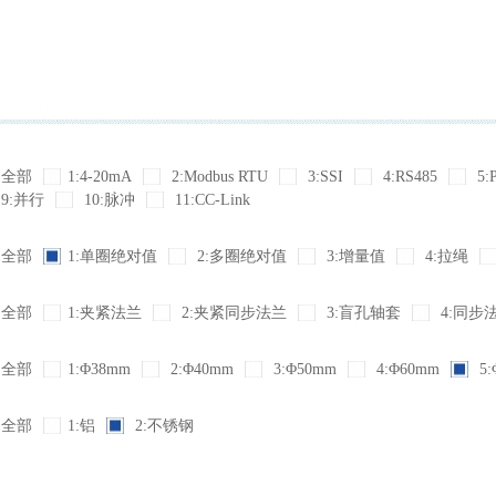
全部
1:4-20mA
2:Modbus RTU
3:SSI
4:RS485
5:
9:并行
10:脉冲
11:CC-Link
全部
1:单圈绝对值
2:多圈绝对值
3:增量值
4:拉绳
全部
1:夹紧法兰
2:夹紧同步法兰
3:盲孔轴套
4:同步
全部
1:Φ38mm
2:Φ40mm
3:Φ50mm
4:Φ60mm
5:
全部
1:铝
2:不锈钢