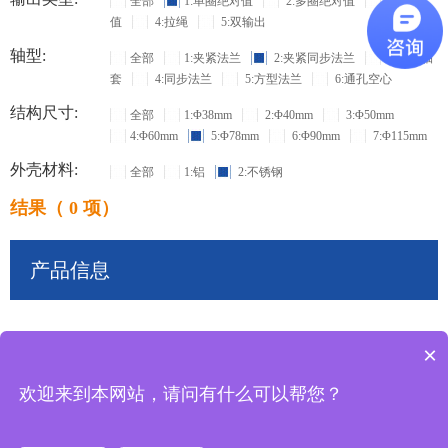
全部
1:单圈绝对值
2:多圈绝对值
3:增量
值
4:拉绳
5:双输出
轴型:
全部
1:夹紧法兰
2:夹紧同步法兰
3:盲孔轴
套
4:同步法兰
5:方型法兰
6:通孔空心
结构尺寸:
全部
1:Φ38mm
2:Φ40mm
3:Φ50mm
4:Φ60mm
5:Φ78mm
6:Φ90mm
7:Φ115mm
外壳材料:
全部
1:铝
2:不锈钢
结果（ 0 项）
产品信息
×
共
0
条记录
欢迎来到本网站，请问有什么可以帮您？