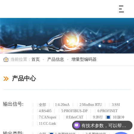
当前位置：
首页
-
产品信息
-
增量型编码器
产品中心
输出信号:
全部
1:4-20mA
2:Modbus RTU
3:SSI
4:RS485
5:PROFIBUS-DP
6:PROFINET
7:CANopen
8:EtherCAT
9:并行
10:脉冲
11:CC-Link
有技术参数，可以帮忙选型吗？
输出类型: