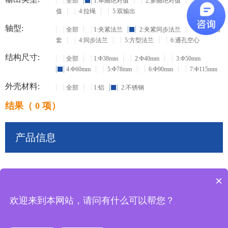
全部
1:单圈绝对值
2:多圈绝对值
3:增量
值
4:拉绳
5:双输出
轴型:
全部
1:夹紧法兰
2:夹紧同步法兰
3:盲孔轴
套
4:同步法兰
5:方型法兰
6:通孔空心
结构尺寸:
全部
1:Φ38mm
2:Φ40mm
3:Φ50mm
4:Φ60mm
5:Φ78mm
6:Φ90mm
7:Φ115mm
外壳材料:
全部
1:铝
2:不锈钢
结果（ 0 项）
产品信息
×
共
0
条记录
欢迎来到本网站，请问有什么可以帮您？