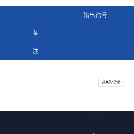
输出信号
备
注
共
0
条记录