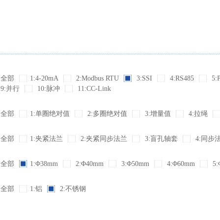
全部
1:4-20mA
2:Modbus RTU
3:SSI
4:RS485
5:
9:并行
10:脉冲
11:CC-Link
全部
1:单圈绝对值
2:多圈绝对值
3:增量值
4:拉绳
全部
1:夹紧法兰
2:夹紧同步法兰
3:盲孔轴套
4:同步
全部
1:Φ38mm
2:Φ40mm
3:Φ50mm
4:Φ60mm
5:
全部
1:铝
2:不锈钢