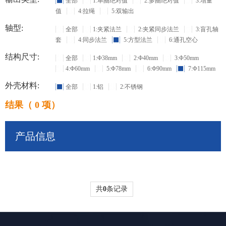
全部
1:单圈绝对值
2:多圈绝对值
3:增量
值
4:拉绳
5:双输出
轴型:
全部
1:夹紧法兰
2:夹紧同步法兰
3:盲孔轴
套
4:同步法兰
5:方型法兰
6:通孔空心
结构尺寸:
全部
1:Φ38mm
2:Φ40mm
3:Φ50mm
4:Φ60mm
5:Φ78mm
6:Φ90mm
7:Φ115mm
外壳材料:
全部
1:铝
2:不锈钢
结果（ 0 项）
产品信息
共
0
条记录