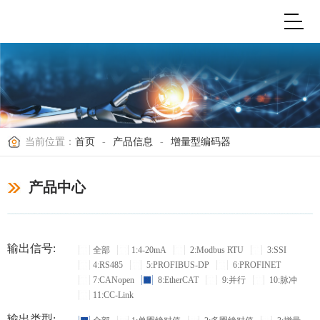
当前位置：
首页
-
产品信息
-
增量型编码器
产品中心
输出信号:
全部
1:4-20mA
2:Modbus RTU
3:SSI
4:RS485
5:PROFIBUS-DP
6:PROFINET
7:CANopen
8:EtherCAT
9:并行
10:脉冲
11:CC-Link
输出类型: