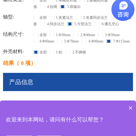
全部
1:单圈绝对值
2:多圈绝对值
3:增量
值
4:拉绳
5:双输出
轴型:
全部
1:夹紧法兰
2:夹紧同步法兰
3:盲孔轴
套
4:同步法兰
5:方型法兰
6:通孔空心
结构尺寸:
全部
1:Φ38mm
2:Φ40mm
3:Φ50mm
4:Φ60mm
5:Φ78mm
6:Φ90mm
7:Φ115mm
外壳材料:
全部
1:铝
2:不锈钢
结果（ 0 项）
产品信息
×
共
0
条记录
欢迎来到本网站，请问有什么可以帮您？