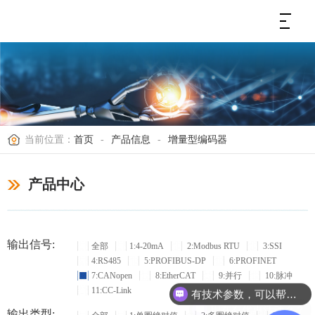
当前位置：
首页
-
产品信息
-
增量型编码器
产品中心
输出信号:
全部
1:4-20mA
2:Modbus RTU
3:SSI
4:RS485
5:PROFIBUS-DP
6:PROFINET
7:CANopen
8:EtherCAT
9:并行
10:脉冲
有技术参数，可以帮忙选型吗？
11:CC-Link
现在有优惠活动么？
输出类型: