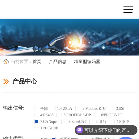
当前位置：
首页
-
产品信息
-
增量型编码器
产品中心
输出信号:
全部
1:4-20mA
2:Modbus RTU
3:SSI
4:RS485
5:PROFIBUS-DP
6:PROFINET
7:CANopen
8:EtherCAT
9:并行
10:脉冲
11:CC-Link
可以介绍下你们的产品么？
输出类型: