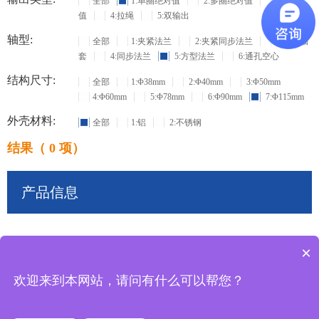
全部
1:单圈绝对值
2:多圈绝对值
3:增量
值
4:拉绳
5:双输出
轴型:
全部
1:夹紧法兰
2:夹紧同步法兰
3:盲孔轴
套
4:同步法兰
5:方型法兰
6:通孔空心
结构尺寸:
全部
1:Φ38mm
2:Φ40mm
3:Φ50mm
4:Φ60mm
5:Φ78mm
6:Φ90mm
7:Φ115mm
外壳材料:
全部
1:铝
2:不锈钢
结果（ 0 项）
产品信息
×
共
0
条记录
欢迎来到本网站，请问有什么可以帮您？