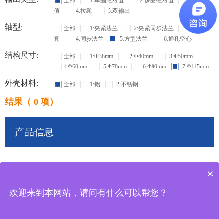
全部
1:单圈绝对值
2:多圈绝对值
3:增量
值
4:拉绳
5:双输出
轴型:
全部
1:夹紧法兰
2:夹紧同步法兰
3:盲孔轴
套
4:同步法兰
5:方型法兰
6:通孔空心
结构尺寸:
全部
1:Φ38mm
2:Φ40mm
3:Φ50mm
4:Φ60mm
5:Φ78mm
6:Φ90mm
7:Φ115mm
外壳材料:
全部
1:铝
2:不锈钢
结果（ 0 项）
产品信息
×
共
0
条记录
欢迎来到本网站，请问有什么可以帮您？