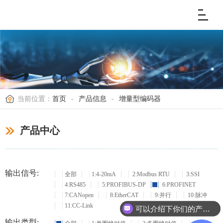
当前位置：
首页
-
产品信息
-
增量型编码器
产品中心
输出信号:
全部
1:4-20mA
2:Modbus RTU
3:SSI
4:RS485
5:PROFIBUS-DP
6:PROFINET
7:CANopen
8:EtherCAT
9:并行
10:脉冲
11:CC-Link
可以介绍下你们的产品么？
输出类型: