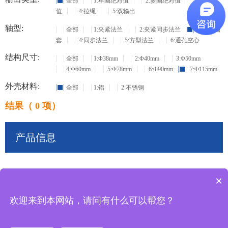
全部
1:单圈绝对值
2:多圈绝对值
3:增量
值
4:拉绳
5:双输出
轴型:
全部
1:夹紧法兰
2:夹紧同步法兰
3:盲孔轴
套
4:同步法兰
5:方型法兰
6:通孔空心
结构尺寸:
全部
1:Φ38mm
2:Φ40mm
3:Φ50mm
4:Φ60mm
5:Φ78mm
6:Φ90mm
7:Φ115mm
外壳材料:
全部
1:铝
2:不锈钢
结果（ 0 项）
产品信息
×
共
0
条记录
欢迎来到本网站，请问有什么可以帮您？