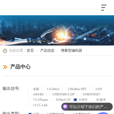
当前位置：
首页
-
产品信息
-
增量型编码器
产品中心
输出信号:
全部
1:4-20mA
2:Modbus RTU
3:SSI
4:RS485
5:PROFIBUS-DP
6:PROFINET
7:CANopen
8:EtherCAT
9:并行
10:脉冲
11:CC-Link
可以介绍下你们的产品么？
输出类型: