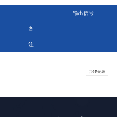
输出信号
备
注
共
0
条记录