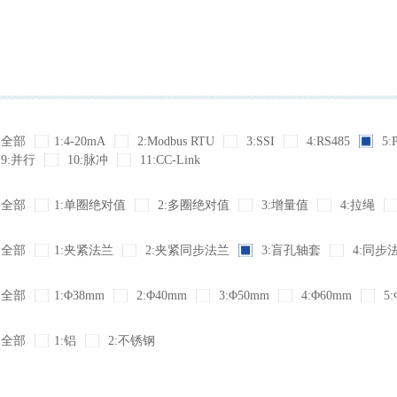
全部
1:4-20mA
2:Modbus RTU
3:SSI
4:RS485
5:
9:并行
10:脉冲
11:CC-Link
全部
1:单圈绝对值
2:多圈绝对值
3:增量值
4:拉绳
全部
1:夹紧法兰
2:夹紧同步法兰
3:盲孔轴套
4:同步
全部
1:Φ38mm
2:Φ40mm
3:Φ50mm
4:Φ60mm
5:
全部
1:铝
2:不锈钢