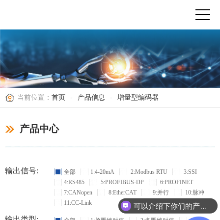
当前位置：
首页
-
产品信息
-
增量型编码器
产品中心
输出信号:
全部
1:4-20mA
2:Modbus RTU
3:SSI
4:RS485
5:PROFIBUS-DP
6:PROFINET
7:CANopen
8:EtherCAT
9:并行
10:脉冲
11:CC-Link
可以介绍下你们的产品么？
输出类型: