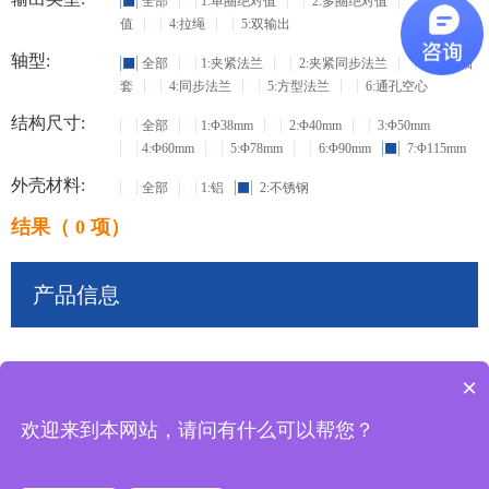
全部
1:单圈绝对值
2:多圈绝对值
3:增量
值
4:拉绳
5:双输出
轴型:
全部
1:夹紧法兰
2:夹紧同步法兰
3:盲孔轴
套
4:同步法兰
5:方型法兰
6:通孔空心
结构尺寸:
全部
1:Φ38mm
2:Φ40mm
3:Φ50mm
4:Φ60mm
5:Φ78mm
6:Φ90mm
7:Φ115mm
外壳材料:
全部
1:铝
2:不锈钢
结果（ 0 项）
产品信息
×
共
0
条记录
欢迎来到本网站，请问有什么可以帮您？