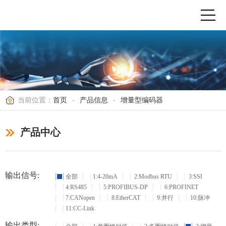
当前位置：
首页
-
产品信息
-
增量型编码器
产品中心
输出信号:
全部
1:4-20mA
2:Modbus RTU
3:SSI
4:RS485
5:PROFIBUS-DP
6:PROFINET
7:CANopen
8:EtherCAT
9:并行
10:脉冲
11:CC-Link
输出类型: