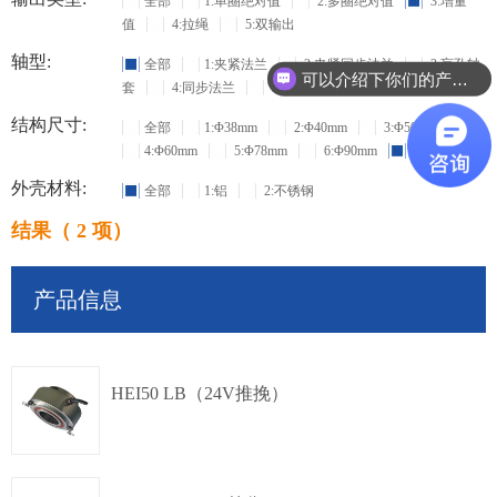
全部
1:单圈绝对值
2:多圈绝对值
3:增量
值
4:拉绳
5:双输出
轴型:
全部
1:夹紧法兰
2:夹紧同步法兰
3:盲孔轴
可以介绍下你们的产品么？
套
4:同步法兰
5:方型法兰
6:通孔空心
结构尺寸:
全部
1:Φ38mm
2:Φ40mm
3:Φ50mm
4:Φ60mm
5:Φ78mm
6:Φ90mm
7:Φ115mm
外壳材料:
全部
1:铝
2:不锈钢
结果（ 2 项）
产品信息
HEI50 LB（24V推挽）