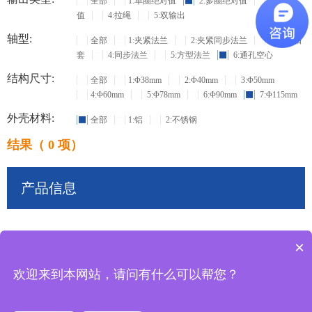
全部
1:单圈绝对值
2:多圈绝对值
3:增量
值
4:拉绳
5:双输出
轴型:
全部
1:夹紧法兰
2:夹紧同步法兰
3:盲孔轴
套
4:同步法兰
5:方型法兰
6:通孔空心
结构尺寸:
全部
1:Φ38mm
2:Φ40mm
3:Φ50mm
4:Φ60mm
5:Φ78mm
6:Φ90mm
7:Φ115mm
外壳材料:
全部
1:铝
2:不锈钢
结果（ 0 项）
产品信息
×
共
0
条记录
欢迎来到本网站，请问有什么可以帮您？