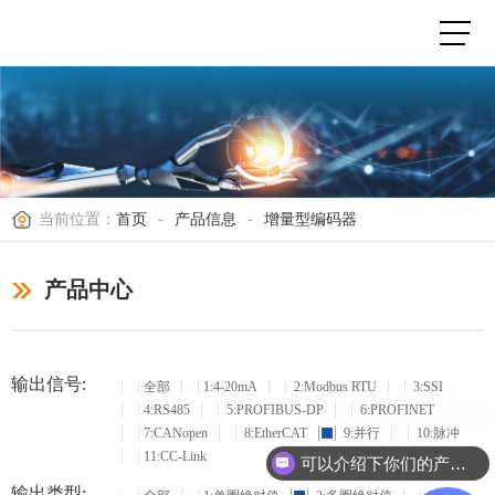
当前位置：
首页
-
产品信息
-
增量型编码器
产品中心
输出信号:
全部
1:4-20mA
2:Modbus RTU
3:SSI
4:RS485
5:PROFIBUS-DP
6:PROFINET
现在有优惠活动么？
7:CANopen
8:EtherCAT
9:并行
10:脉冲
11:CC-Link
可以介绍下你们的产品么？
输出类型: