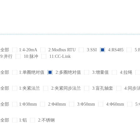
全部
1:4-20mA
2:Modbus RTU
3:SSI
4:RS485
5:
9:并行
10:脉冲
11:CC-Link
全部
1:单圈绝对值
2:多圈绝对值
3:增量值
4:拉绳
全部
1:夹紧法兰
2:夹紧同步法兰
3:盲孔轴套
4:同步
全部
1:Φ38mm
2:Φ40mm
3:Φ50mm
4:Φ60mm
5:
全部
1:铝
2:不锈钢