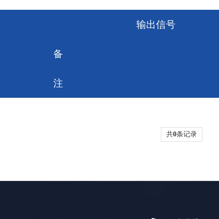
输出信号
备
注
共
0
条记录