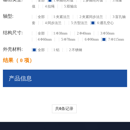
全部
1:单圈绝对值
2:多圈绝对值
3:增量
值
4:拉绳
5:双输出
轴型:
全部
1:夹紧法兰
2:夹紧同步法兰
3:盲孔轴
套
4:同步法兰
5:方型法兰
6:通孔空心
结构尺寸:
全部
1:Φ38mm
2:Φ40mm
3:Φ50mm
4:Φ60mm
5:Φ78mm
6:Φ90mm
7:Φ115mm
外壳材料:
全部
1:铝
2:不锈钢
结果（ 0 项）
产品信息
共
0
条记录