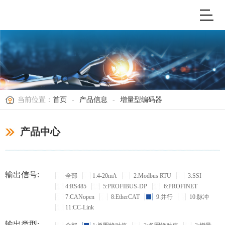
当前位置：
首页
-
产品信息
-
增量型编码器
产品中心
输出信号:
全部
1:4-20mA
2:Modbus RTU
3:SSI
4:RS485
5:PROFIBUS-DP
6:PROFINET
7:CANopen
8:EtherCAT
9:并行
10:脉冲
11:CC-Link
输出类型: