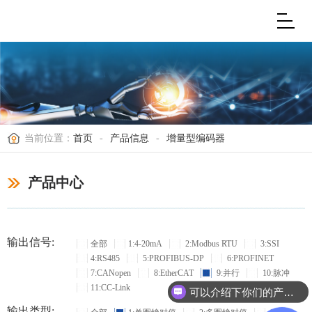
当前位置：
首页
-
产品信息
-
增量型编码器
产品中心
输出信号:
全部
1:4-20mA
2:Modbus RTU
3:SSI
4:RS485
5:PROFIBUS-DP
6:PROFINET
7:CANopen
8:EtherCAT
9:并行
10:脉冲
11:CC-Link
可以介绍下你们的产品么？
输出类型: