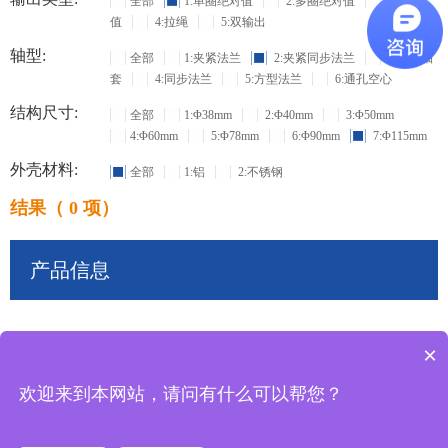
全部
1:单圈绝对值
2:多圈绝对值
3:增量
值
4:拉绳
5:双输出
轴型:
全部
1:夹紧法兰
2:夹紧同步法兰
3:盲孔轴
套
4:同步法兰
5:方型法兰
6:通孔空心
结构尺寸:
全部
1:Φ38mm
2:Φ40mm
3:Φ50mm
4:Φ60mm
5:Φ78mm
6:Φ90mm
7:Φ115mm
外壳材料:
全部
1:铝
2:不锈钢
结果（ 0 项）
产品信息
×
共
0
条记录
欢迎来到本网站，请问有什么可以帮您？