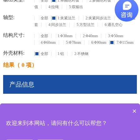
全部
1:单圈绝对值
2:多圈绝对值
3:增量
值
4:拉绳
5:双输出
轴型:
全部
1:夹紧法兰
2:夹紧同步法兰
3:盲孔轴
套
4:同步法兰
5:方型法兰
6:通孔空心
结构尺寸:
全部
1:Φ38mm
2:Φ40mm
3:Φ50mm
4:Φ60mm
5:Φ78mm
6:Φ90mm
7:Φ115mm
外壳材料:
全部
1:铝
2:不锈钢
结果（ 0 项）
产品信息
×
共
0
条记录
欢迎来到本网站，请问有什么可以帮您？