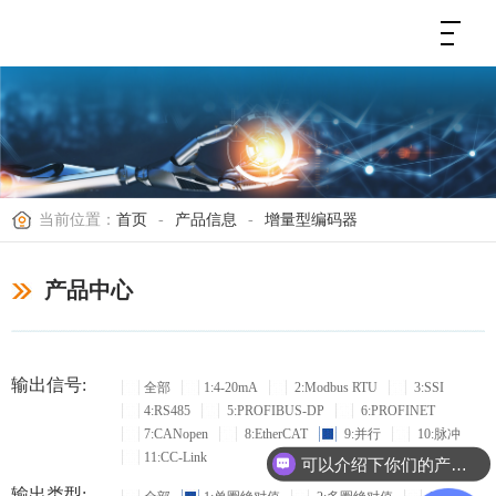
当前位置：
首页
-
产品信息
-
增量型编码器
产品中心
输出信号:
全部
1:4-20mA
2:Modbus RTU
3:SSI
4:RS485
5:PROFIBUS-DP
6:PROFINET
7:CANopen
8:EtherCAT
9:并行
10:脉冲
11:CC-Link
可以介绍下你们的产品么？
输出类型: