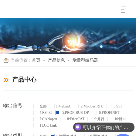
当前位置：
首页
-
产品信息
-
增量型编码器
产品中心
输出信号:
全部
1:4-20mA
2:Modbus RTU
3:SSI
4:RS485
5:PROFIBUS-DP
6:PROFINET
7:CANopen
8:EtherCAT
9:并行
10:脉冲
11:CC-Link
可以介绍下你们的产品么？
输出类型: