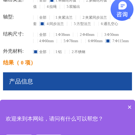
全部
1:单圈绝对值
2:多圈绝对值
3:增量
值
4:拉绳
5:双输出
轴型:
全部
1:夹紧法兰
2:夹紧同步法兰
3:盲孔轴
套
4:同步法兰
5:方型法兰
6:通孔空心
结构尺寸:
全部
1:Φ38mm
2:Φ40mm
3:Φ50mm
4:Φ60mm
5:Φ78mm
6:Φ90mm
7:Φ115mm
外壳材料:
全部
1:铝
2:不锈钢
结果（ 0 项）
产品信息
×
共
0
条记录
欢迎来到本网站，请问有什么可以帮您？