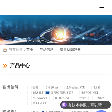
当前位置：
首页
-
产品信息
-
增量型编码器
产品中心
输出信号:
全部
1:4-20mA
2:Modbus RTU
3:SSI
4:RS485
5:PROFIBUS-DP
6:PROFINET
7:CANopen
8:EtherCAT
9:并行
10:脉冲
11:CC-Link
有技术参数，可以帮忙选型吗？
输出类型: