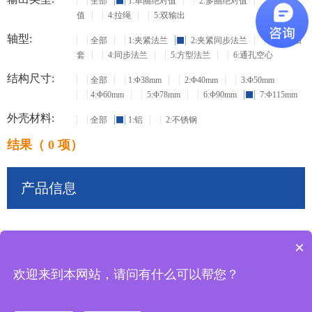
全部
1:单圈绝对值
2:多圈绝对值
3:增量
值
4:拉绳
5:双输出
轴型:
全部
1:夹紧法兰
2:夹紧同步法兰
3:盲孔轴
套
4:同步法兰
5:方型法兰
6:通孔空心
结构尺寸:
全部
1:Φ38mm
2:Φ40mm
3:Φ50mm
4:Φ60mm
5:Φ78mm
6:Φ90mm
7:Φ115mm
外壳材料:
全部
1:铝
2:不锈钢
结果（ 0 项）
产品信息
×
共
0
条记录
欢迎来到本网站，请问有什么可以帮您？