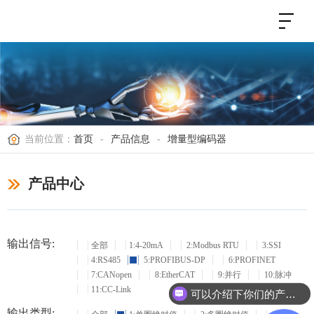
当前位置：
首页
-
产品信息
-
增量型编码器
产品中心
输出信号:
全部
1:4-20mA
2:Modbus RTU
3:SSI
4:RS485
5:PROFIBUS-DP
6:PROFINET
7:CANopen
8:EtherCAT
9:并行
10:脉冲
11:CC-Link
可以介绍下你们的产品么？
输出类型: