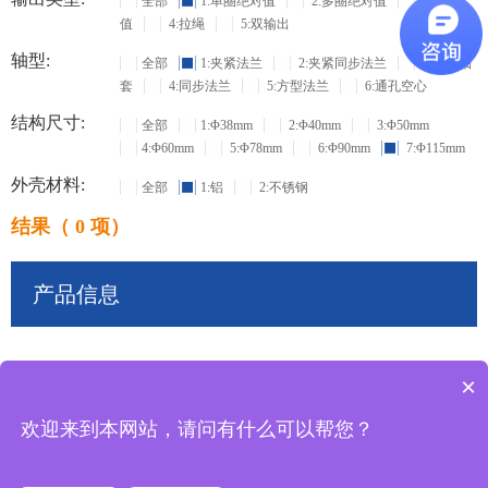
全部
1:单圈绝对值
2:多圈绝对值
3:增量
值
4:拉绳
5:双输出
轴型:
全部
1:夹紧法兰
2:夹紧同步法兰
3:盲孔轴
套
4:同步法兰
5:方型法兰
6:通孔空心
结构尺寸:
全部
1:Φ38mm
2:Φ40mm
3:Φ50mm
4:Φ60mm
5:Φ78mm
6:Φ90mm
7:Φ115mm
外壳材料:
全部
1:铝
2:不锈钢
结果（ 0 项）
产品信息
×
共
0
条记录
欢迎来到本网站，请问有什么可以帮您？