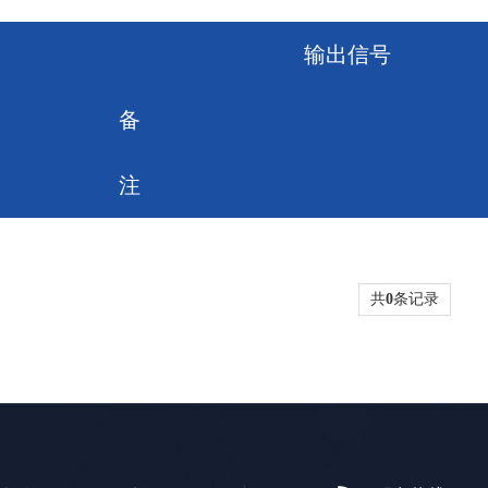
输出信号
备
注
共
0
条记录