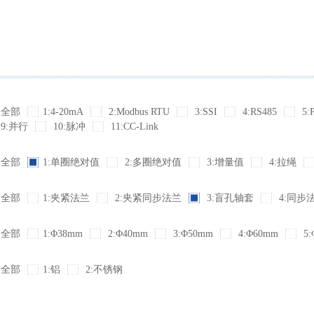
全部
1:4-20mA
2:Modbus RTU
3:SSI
4:RS485
5:
9:并行
10:脉冲
11:CC-Link
全部
1:单圈绝对值
2:多圈绝对值
3:增量值
4:拉绳
全部
1:夹紧法兰
2:夹紧同步法兰
3:盲孔轴套
4:同步
全部
1:Φ38mm
2:Φ40mm
3:Φ50mm
4:Φ60mm
5:
全部
1:铝
2:不锈钢