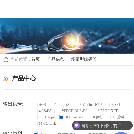
当前位置：
首页
-
产品信息
-
增量型编码器
产品中心
输出信号:
全部
1:4-20mA
2:Modbus RTU
3:SSI
4:RS485
5:PROFIBUS-DP
6:PROFINET
7:CANopen
8:EtherCAT
9:并行
10:脉冲
11:CC-Link
可以介绍下你们的产品么？
输出类型: