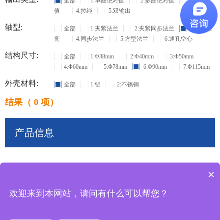
全部
1:单圈绝对值
2:多圈绝对值
3:增量
值
4:拉绳
5:双输出
轴型:
全部
1:夹紧法兰
2:夹紧同步法兰
3:盲孔轴
套
4:同步法兰
5:方型法兰
6:通孔空心
结构尺寸:
全部
1:Φ38mm
2:Φ40mm
3:Φ50mm
4:Φ60mm
5:Φ78mm
6:Φ90mm
7:Φ115mm
外壳材料:
全部
1:铝
2:不锈钢
结果（ 0 项）
产品信息
×
共
0
条记录
欢迎来到本网站，请问有什么可以帮您？