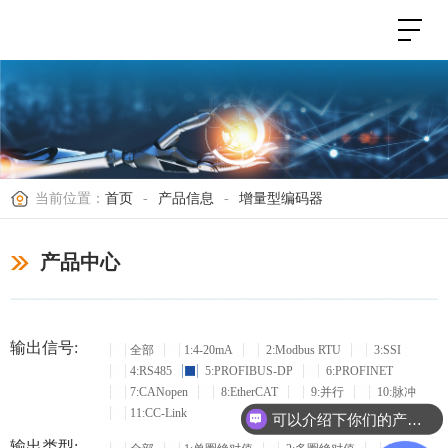
当前位置：
首页
-
产品信息
-
增量型编码器
产品中心
输出信号:
全部
1:4-20mA
2:Modbus RTU
3:SSI
4:RS485
5:PROFIBUS-DP
6:PROFINET
7:CANopen
8:EtherCAT
9:并行
10:脉冲
11:CC-Link
可以介绍下你们的产品么？
输出类型: