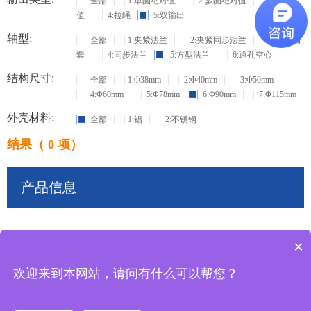
全部
1:单圈绝对值
2:多圈绝对值
3:增量
值
4:拉绳
5:双输出
轴型:
全部
1:夹紧法兰
2:夹紧同步法兰
3:盲孔轴
套
4:同步法兰
5:方型法兰
6:通孔空心
结构尺寸:
全部
1:Φ38mm
2:Φ40mm
3:Φ50mm
4:Φ60mm
5:Φ78mm
6:Φ90mm
7:Φ115mm
外壳材料:
全部
1:铝
2:不锈钢
结果（ 0 项）
产品信息
×
共
0
条记录
欢迎来到本网站，请问有什么可以帮您？