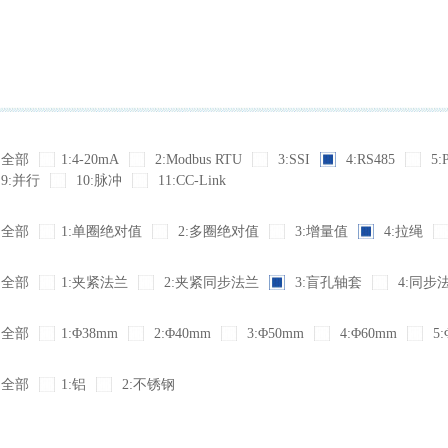
全部
1:4-20mA
2:Modbus RTU
3:SSI
4:RS485
5:
9:并行
10:脉冲
11:CC-Link
全部
1:单圈绝对值
2:多圈绝对值
3:增量值
4:拉绳
全部
1:夹紧法兰
2:夹紧同步法兰
3:盲孔轴套
4:同步
全部
1:Φ38mm
2:Φ40mm
3:Φ50mm
4:Φ60mm
5:
全部
1:铝
2:不锈钢