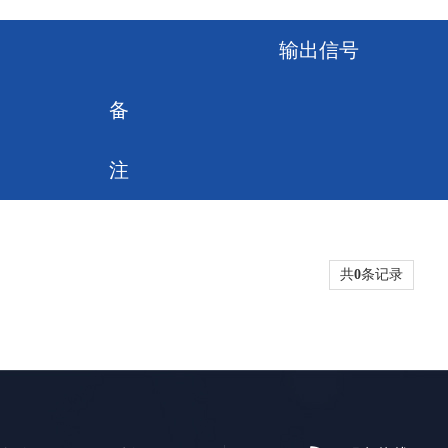
输出信号
备
注
共
0
条记录