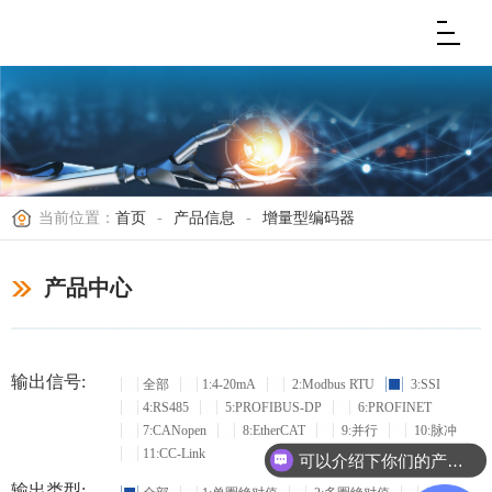
当前位置：
首页
-
产品信息
-
增量型编码器
产品中心
输出信号:
全部
1:4-20mA
2:Modbus RTU
3:SSI
4:RS485
5:PROFIBUS-DP
6:PROFINET
7:CANopen
8:EtherCAT
9:并行
10:脉冲
11:CC-Link
可以介绍下你们的产品么？
输出类型: