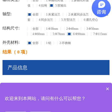
全部
1:单圈绝对值
2:多圈绝对值
3:增量
值
4:拉绳
5:双输出
轴型:
全部
1:夹紧法兰
2:夹紧同步法兰
3:盲孔轴
套
4:同步法兰
5:方型法兰
6:通孔空心
结构尺寸:
全部
1:Φ38mm
2:Φ40mm
3:Φ50mm
4:Φ60mm
5:Φ78mm
6:Φ90mm
7:Φ115mm
外壳材料:
全部
1:铝
2:不锈钢
结果（ 0 项）
产品信息
×
共
0
条记录
欢迎来到本网站，请问有什么可以帮您？