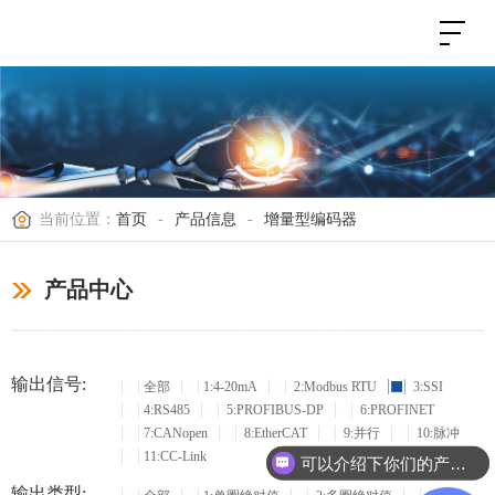
当前位置：
首页
-
产品信息
-
增量型编码器
产品中心
输出信号:
全部
1:4-20mA
2:Modbus RTU
3:SSI
4:RS485
5:PROFIBUS-DP
6:PROFINET
7:CANopen
8:EtherCAT
9:并行
10:脉冲
11:CC-Link
可以介绍下你们的产品么？
输出类型: