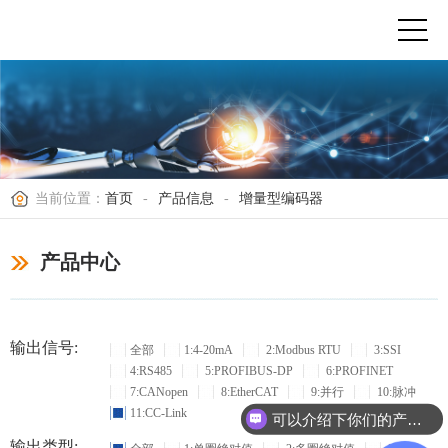
当前位置：
首页
-
产品信息
-
增量型编码器
产品中心
输出信号:
全部
1:4-20mA
2:Modbus RTU
3:SSI
4:RS485
5:PROFIBUS-DP
6:PROFINET
7:CANopen
8:EtherCAT
9:并行
10:脉冲
11:CC-Link
可以介绍下你们的产品么？
输出类型: