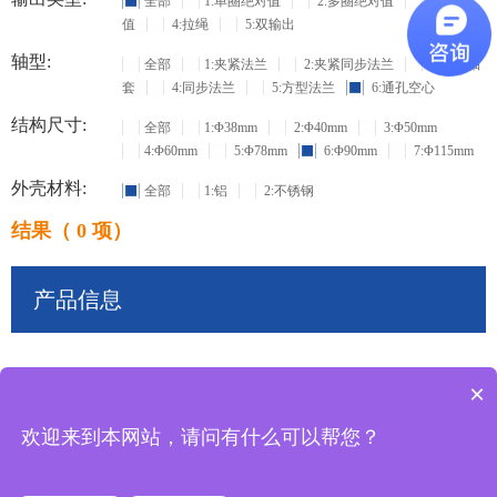
全部
1:单圈绝对值
2:多圈绝对值
3:增量
值
4:拉绳
5:双输出
轴型:
全部
1:夹紧法兰
2:夹紧同步法兰
3:盲孔轴
套
4:同步法兰
5:方型法兰
6:通孔空心
结构尺寸:
全部
1:Φ38mm
2:Φ40mm
3:Φ50mm
4:Φ60mm
5:Φ78mm
6:Φ90mm
7:Φ115mm
外壳材料:
全部
1:铝
2:不锈钢
结果（ 0 项）
产品信息
×
共
0
条记录
欢迎来到本网站，请问有什么可以帮您？