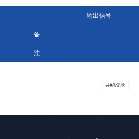
输出信号
备
注
共
0
条记录