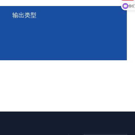
现
你
输出类型