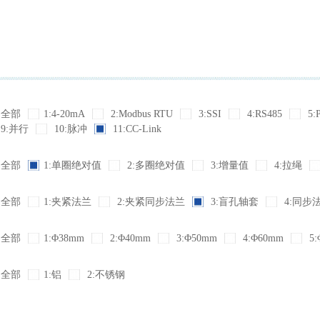
全部
1:4-20mA
2:Modbus RTU
3:SSI
4:RS485
5:
9:并行
10:脉冲
11:CC-Link
全部
1:单圈绝对值
2:多圈绝对值
3:增量值
4:拉绳
全部
1:夹紧法兰
2:夹紧同步法兰
3:盲孔轴套
4:同步
全部
1:Φ38mm
2:Φ40mm
3:Φ50mm
4:Φ60mm
5:
全部
1:铝
2:不锈钢