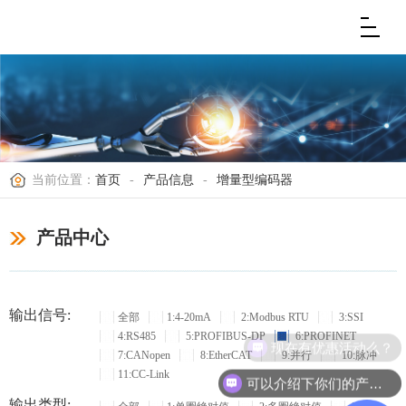
当前位置：
首页
-
产品信息
-
增量型编码器
产品中心
输出信号:
全部
1:4-20mA
2:Modbus RTU
3:SSI
4:RS485
5:PROFIBUS-DP
6:PROFINET
现在有优惠活动么？
7:CANopen
8:EtherCAT
9:并行
10:脉冲
11:CC-Link
可以介绍下你们的产品么？
输出类型: