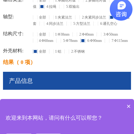
全部
1:单圈绝对值
2:多圈绝对值
3:增量
值
4:拉绳
5:双输出
轴型:
全部
1:夹紧法兰
2:夹紧同步法兰
3:盲孔轴
套
4:同步法兰
5:方型法兰
6:通孔空心
结构尺寸:
全部
1:Φ38mm
2:Φ40mm
3:Φ50mm
4:Φ60mm
5:Φ78mm
6:Φ90mm
7:Φ115mm
外壳材料:
全部
1:铝
2:不锈钢
结果（ 0 项）
产品信息
×
共
0
条记录
欢迎来到本网站，请问有什么可以帮您？