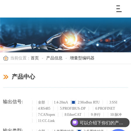
当前位置：
首页
-
产品信息
-
增量型编码器
产品中心
输出信号:
全部
1:4-20mA
2:Modbus RTU
3:SSI
4:RS485
5:PROFIBUS-DP
6:PROFINET
7:CANopen
8:EtherCAT
9:并行
10:脉冲
11:CC-Link
可以介绍下你们的产品么？
输出类型: