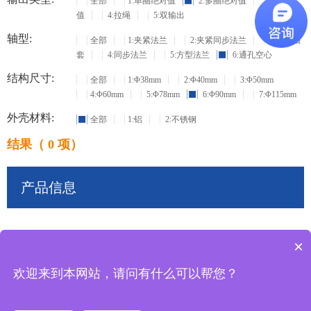
全部
1:单圈绝对值
2:多圈绝对值
3:增量
值
4:拉绳
5:双输出
轴型:
全部
1:夹紧法兰
2:夹紧同步法兰
3:盲孔轴
套
4:同步法兰
5:方型法兰
6:通孔空心
结构尺寸:
全部
1:Φ38mm
2:Φ40mm
3:Φ50mm
4:Φ60mm
5:Φ78mm
6:Φ90mm
7:Φ115mm
外壳材料:
全部
1:铝
2:不锈钢
结果（ 0 项）
产品信息
×
共
0
条记录
欢迎来到本网站，请问有什么可以帮您？