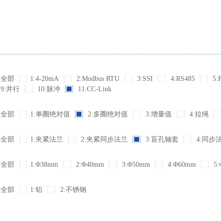
全部
1:4-20mA
2:Modbus RTU
3:SSI
4:RS485
5:
9:并行
10:脉冲
11:CC-Link
全部
1:单圈绝对值
2:多圈绝对值
3:增量值
4:拉绳
全部
1:夹紧法兰
2:夹紧同步法兰
3:盲孔轴套
4:同步
全部
1:Φ38mm
2:Φ40mm
3:Φ50mm
4:Φ60mm
5:
全部
1:铝
2:不锈钢