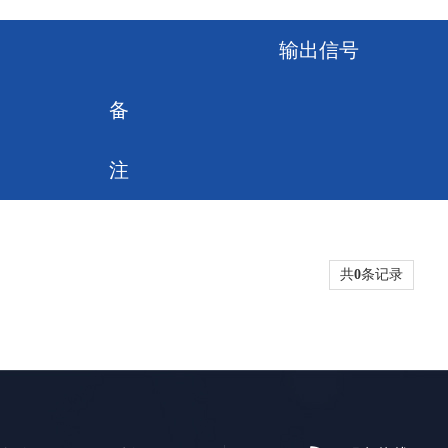
输出信号
备
注
共
0
条记录