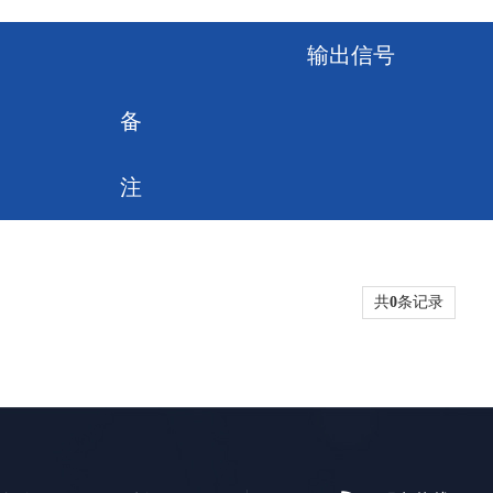
输出信号
备
注
共
0
条记录