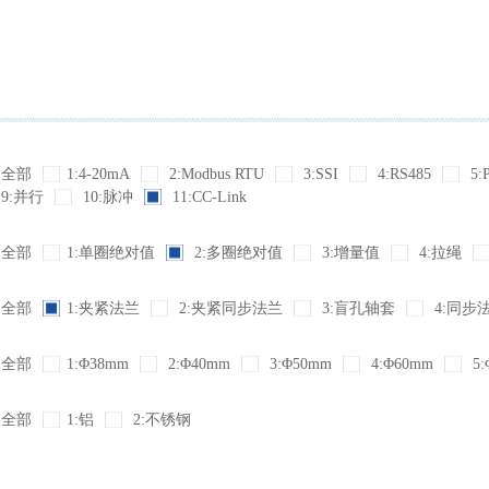
全部
1:4-20mA
2:Modbus RTU
3:SSI
4:RS485
5:
9:并行
10:脉冲
11:CC-Link
全部
1:单圈绝对值
2:多圈绝对值
3:增量值
4:拉绳
全部
1:夹紧法兰
2:夹紧同步法兰
3:盲孔轴套
4:同步
全部
1:Φ38mm
2:Φ40mm
3:Φ50mm
4:Φ60mm
5:
全部
1:铝
2:不锈钢