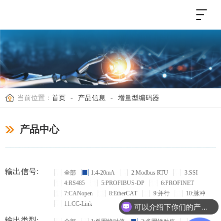
当前位置：
首页
-
产品信息
-
增量型编码器
产品中心
输出信号:
全部
1:4-20mA
2:Modbus RTU
3:SSI
4:RS485
5:PROFIBUS-DP
6:PROFINET
7:CANopen
8:EtherCAT
9:并行
10:脉冲
11:CC-Link
可以介绍下你们的产品么？
输出类型: