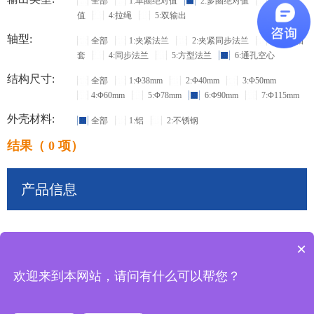
全部
1:单圈绝对值
2:多圈绝对值
3:增量
值
4:拉绳
5:双输出
轴型:
全部
1:夹紧法兰
2:夹紧同步法兰
3:盲孔轴
套
4:同步法兰
5:方型法兰
6:通孔空心
结构尺寸:
全部
1:Φ38mm
2:Φ40mm
3:Φ50mm
4:Φ60mm
5:Φ78mm
6:Φ90mm
7:Φ115mm
外壳材料:
全部
1:铝
2:不锈钢
结果（ 0 项）
产品信息
×
共
0
条记录
欢迎来到本网站，请问有什么可以帮您？