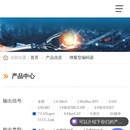
当前位置：
首页
-
产品信息
-
增量型编码器
产品中心
输出信号:
全部
1:4-20mA
2:Modbus RTU
3:SSI
4:RS485
5:PROFIBUS-DP
6:PROFINET
7:CANopen
8:EtherCAT
9:并行
10:脉冲
11:CC-Link
可以介绍下你们的产品么？
输出类型: