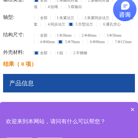
全部
1:单圈绝对值
2:多圈绝对值
3:增量
值
4:拉绳
5:双输出
轴型:
全部
1:夹紧法兰
2:夹紧同步法兰
3:盲孔轴
套
4:同步法兰
5:方型法兰
6:通孔空心
结构尺寸:
全部
1:Φ38mm
2:Φ40mm
3:Φ50mm
4:Φ60mm
5:Φ78mm
6:Φ90mm
7:Φ115mm
外壳材料:
全部
1:铝
2:不锈钢
结果（ 0 项）
产品信息
×
共
0
条记录
欢迎来到本网站，请问有什么可以帮您？