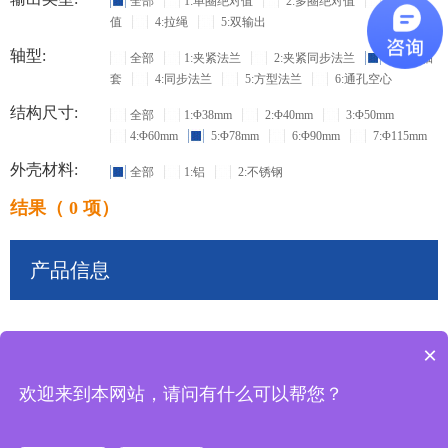
全部
1:单圈绝对值
2:多圈绝对值
3:增量
值
4:拉绳
5:双输出
轴型:
全部
1:夹紧法兰
2:夹紧同步法兰
3:盲孔轴
套
4:同步法兰
5:方型法兰
6:通孔空心
结构尺寸:
全部
1:Φ38mm
2:Φ40mm
3:Φ50mm
4:Φ60mm
5:Φ78mm
6:Φ90mm
7:Φ115mm
外壳材料:
全部
1:铝
2:不锈钢
结果（ 0 项）
产品信息
×
共
0
条记录
欢迎来到本网站，请问有什么可以帮您？