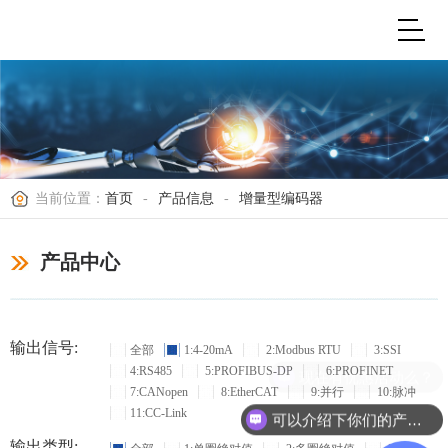
当前位置：
首页
-
产品信息
-
增量型编码器
产品中心
输出信号:
全部
1:4-20mA
2:Modbus RTU
3:SSI
4:RS485
5:PROFIBUS-DP
6:PROFINET
现在有优惠活动么？
7:CANopen
8:EtherCAT
9:并行
10:脉冲
11:CC-Link
可以介绍下你们的产品么？
输出类型: