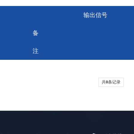
输出信号
备
注
共
0
条记录