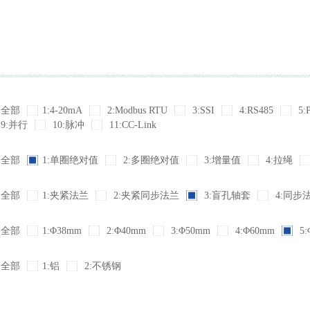
全部
1:4-20mA
2:Modbus RTU
3:SSI
4:RS485
5:
9:并行
10:脉冲
11:CC-Link
全部
1:单圈绝对值
2:多圈绝对值
3:增量值
4:拉绳
全部
1:夹紧法兰
2:夹紧同步法兰
3:盲孔轴套
4:同步
全部
1:Φ38mm
2:Φ40mm
3:Φ50mm
4:Φ60mm
5:
全部
1:铝
2:不锈钢