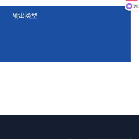
现
你
输出类型