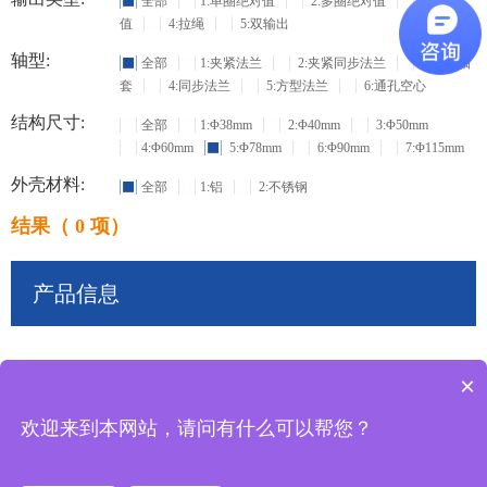
全部
1:单圈绝对值
2:多圈绝对值
3:增量
值
4:拉绳
5:双输出
轴型:
全部
1:夹紧法兰
2:夹紧同步法兰
3:盲孔轴
套
4:同步法兰
5:方型法兰
6:通孔空心
结构尺寸:
全部
1:Φ38mm
2:Φ40mm
3:Φ50mm
4:Φ60mm
5:Φ78mm
6:Φ90mm
7:Φ115mm
外壳材料:
全部
1:铝
2:不锈钢
结果（ 0 项）
产品信息
×
共
0
条记录
欢迎来到本网站，请问有什么可以帮您？