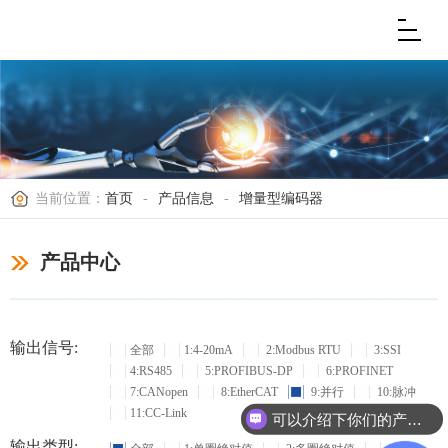
当前位置：
首页
-
产品信息
-
增量型编码器
产品中心
输出信号:
全部
1:4-20mA
2:Modbus RTU
3:SSI
4:RS485
5:PROFIBUS-DP
6:PROFINET
7:CANopen
8:EtherCAT
9:并行
10:脉冲
11:CC-Link
可以介绍下你们的产品么？
输出类型: