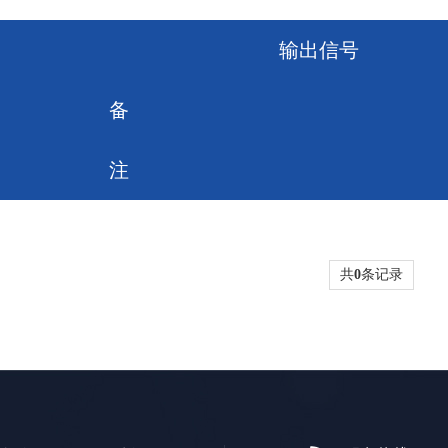
输出信号
备
注
共
0
条记录