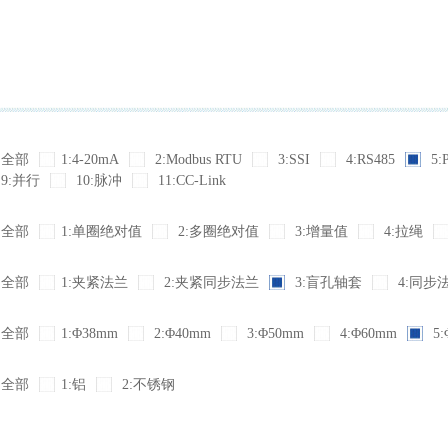
全部
1:4-20mA
2:Modbus RTU
3:SSI
4:RS485
5:
9:并行
10:脉冲
11:CC-Link
全部
1:单圈绝对值
2:多圈绝对值
3:增量值
4:拉绳
全部
1:夹紧法兰
2:夹紧同步法兰
3:盲孔轴套
4:同步
全部
1:Φ38mm
2:Φ40mm
3:Φ50mm
4:Φ60mm
5:
全部
1:铝
2:不锈钢