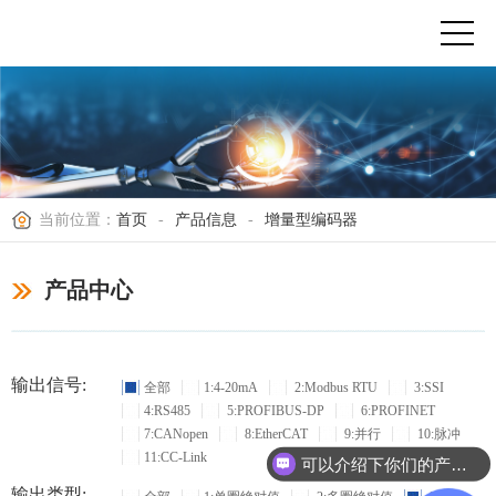
当前位置：
首页
-
产品信息
-
增量型编码器
产品中心
输出信号:
全部
1:4-20mA
2:Modbus RTU
3:SSI
4:RS485
5:PROFIBUS-DP
6:PROFINET
7:CANopen
8:EtherCAT
9:并行
10:脉冲
11:CC-Link
可以介绍下你们的产品么？
输出类型: