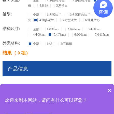
全部
1:单圈绝对值
2:多圈绝对值
3:增量
值
4:拉绳
5:双输出
轴型:
全部
1:夹紧法兰
2:夹紧同步法兰
3:盲孔轴
套
4:同步法兰
5:方型法兰
6:通孔空心
结构尺寸:
全部
1:Φ38mm
2:Φ40mm
3:Φ50mm
4:Φ60mm
5:Φ78mm
6:Φ90mm
7:Φ115mm
外壳材料:
全部
1:铝
2:不锈钢
结果（ 0 项）
产品信息
×
共
0
条记录
欢迎来到本网站，请问有什么可以帮您？