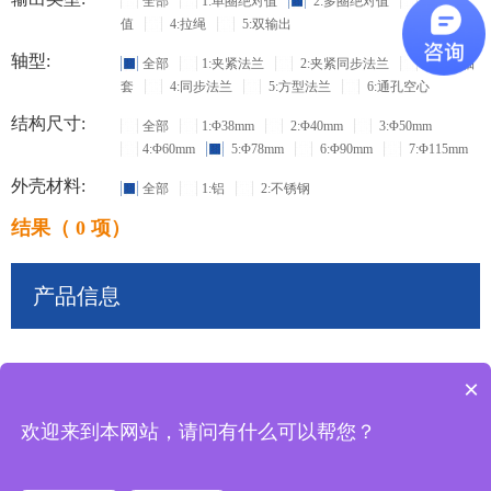
全部
1:单圈绝对值
2:多圈绝对值
3:增量
值
4:拉绳
5:双输出
轴型:
全部
1:夹紧法兰
2:夹紧同步法兰
3:盲孔轴
套
4:同步法兰
5:方型法兰
6:通孔空心
结构尺寸:
全部
1:Φ38mm
2:Φ40mm
3:Φ50mm
4:Φ60mm
5:Φ78mm
6:Φ90mm
7:Φ115mm
外壳材料:
全部
1:铝
2:不锈钢
结果（ 0 项）
产品信息
×
共
0
条记录
欢迎来到本网站，请问有什么可以帮您？