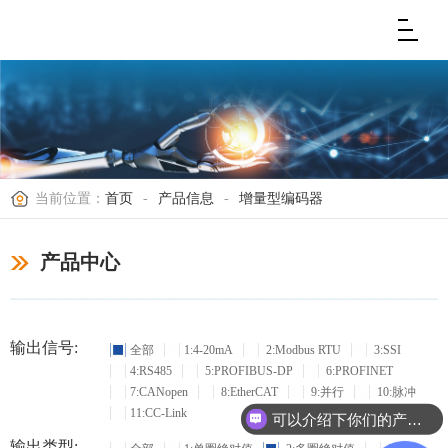
当前位置：
首页
-
产品信息
-
增量型编码器
产品中心
输出信号:
全部
1:4-20mA
2:Modbus RTU
3:SSI
4:RS485
5:PROFIBUS-DP
6:PROFINET
7:CANopen
8:EtherCAT
9:并行
10:脉冲
11:CC-Link
可以介绍下你们的产品么？
输出类型: